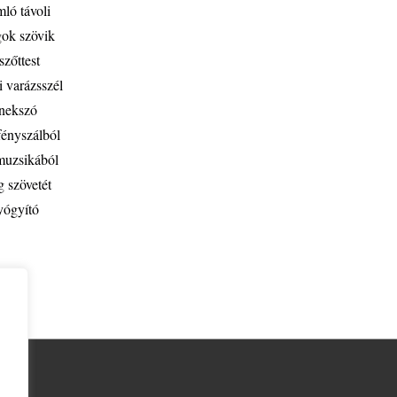
mló távoli
ok szövik
szőttest
i varázsszél
nekszó
ényszálból
uzsikából
g szövetét
yógyító