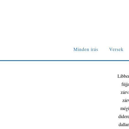
Minden írás
Versek
Libbe
fúj
zárv
zár
mégi
dider
dalla