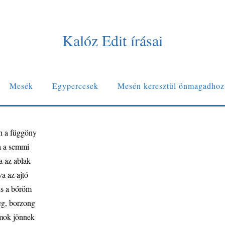
Kalóz Edit írásai
Mesék
Egypercesek
Mesén keresztül önmagadhoz
n a függöny
ja a semmi
a az ablak
va az ajtó
s a bőröm
eg, borzong
mok jönnek