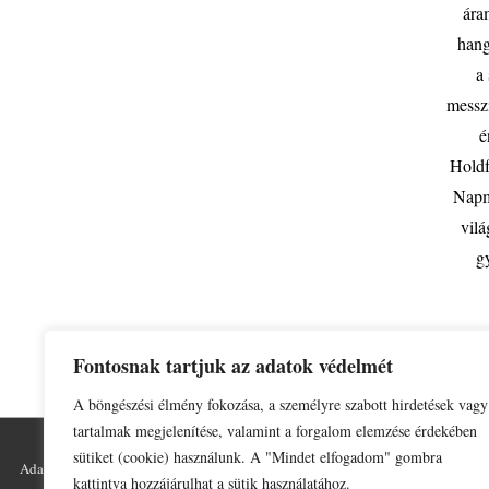
ára
hang
a 
messz
é
Holdf
Napm
vilá
g
Fontosnak tartjuk az adatok védelmét
A böngészési élmény fokozása, a személyre szabott hirdetések vagy
tartalmak megjelenítése, valamint a forgalom elemzése érdekében
sütiket (cookie) használunk. A "Mindet elfogadom" gombra
Adatkezelési tájékoztató
Impresszum
kattintva hozzájárulhat a sütik használatához.