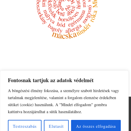
varázsló
zokni
holló
Mici
tökfőzelék
hangya
boszorkány
tyúk
mogyoró
ábécé
betű
mályva
egérmama
róka
borsóleves
hód
tündér
allergia
bagoly
macska
Fontosnak tartjuk az adatok védelmét
A böngészési élmény fokozása, a személyre szabott hirdetések vagy
tartalmak megjelenítése, valamint a forgalom elemzése érdekében
sütiket (cookie) használunk. A "Mindet elfogadom" gombra
Adatkezelési tájékoztató
Impresszum
kattintva hozzájárulhat a sütik használatához.
© 2026
Kalóz Edit írásai
| Powered by
Responsive Theme
Testreszabás
Elutasít
Az összes elfogadása