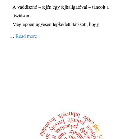
A vaddisznó – fején egy fejhallgatóval – táncolt a
tisztáson.
Meglepően ügyesen lépkedett, látszott, hogy
…
Read more
bibircsók
csoki
levendula
galamb
karvaly
sajt
palacsinta
sólyom
mosógép
hintatündér