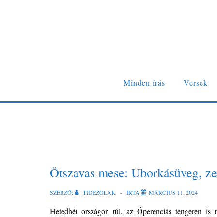
↓
Skip
to
Main
Content
Fő
Minden írás
Versek
navigáció
Ötszavas mese: Uborkásüveg, ze
SZERZŐ:
TIDEZOLAK
ÍRTA
MÁRCIUS 11, 2024
Hetedhét országon túl, az Óperenciás tengeren is t