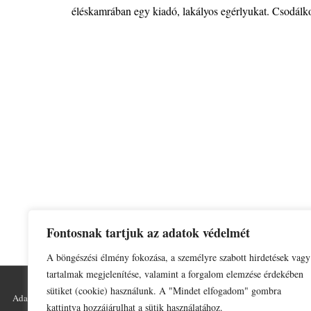
éléskamrában egy kiadó, lakályos egérlyukat. Csodál
Fontosnak tartjuk az adatok védelmét
A böngészési élmény fokozása, a személyre szabott hirdetések vagy
tartalmak megjelenítése, valamint a forgalom elemzése érdekében
sütiket (cookie) használunk. A "Mindet elfogadom" gombra
Lábléc
Adatkezelési tájékoztató
Impresszum
kattintva hozzájárulhat a sütik használatához.