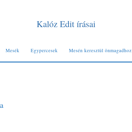
Kalóz Edit írásai
Mesék
Egypercesek
Mesén keresztül önmagadhoz
ta