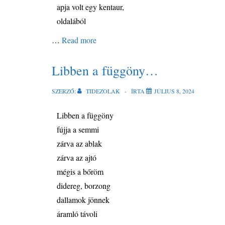
apja volt egy kentaur,
oldalából
…
Read more
Libben a függöny…
SZERZŐ:
TIDEZOLAK
ÍRTA
JÚLIUS 8, 2024
Libben a függöny
fújja a semmi
zárva az ablak
zárva az ajtó
mégis a bőröm
didereg, borzong
dallamok jönnek
áramló távoli