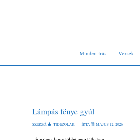
Minden írás
Versek
Lámpás fénye gyúl
SZERZŐ:
TIDEZOLAK
ÍRTA
MÁJUS 12, 2026
Éreztem, hogy többé nem láthatom,