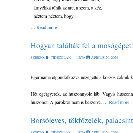
árnyékká tűnik az arc, a szem, a kéz,
néztem-néztem, hogy
…
Read more
Hogyan találták fel a mosógépet
SZERZŐ:
TIDEZOLAK
ÍRTA
ÁPRILIS 20, 2026
Egérmama elgondolkozva nézegette a koszos zoknik k
Hét egérgyerek, az huszonnyolc láb. Vagyis huszonn
huszonöt. A párokról nem is beszélve, …
Read more
Borsóleves, tökfőzelék, palacsin
SZERZŐ:
TIDEZOLAK
ÍRTA
ÁPRILIS 20, 2026