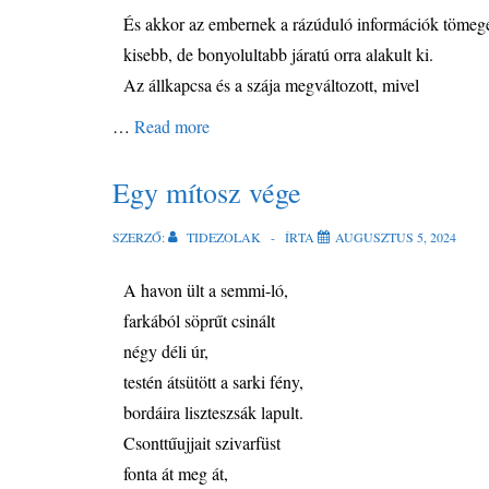
És akkor az embernek a rázúduló információk tömegét
kisebb, de bonyolultabb járatú orra alakult ki.
Az állkapcsa és a szája megváltozott, mivel
…
Read more
Egy mítosz vége
SZERZŐ:
TIDEZOLAK
ÍRTA
AUGUSZTUS 5, 2024
A havon ült a semmi-ló,
farkából söprűt csinált
négy déli úr,
testén átsütött a sarki fény,
bordáira liszteszsák lapult.
Csonttűujjait szivarfüst
fonta át meg át,