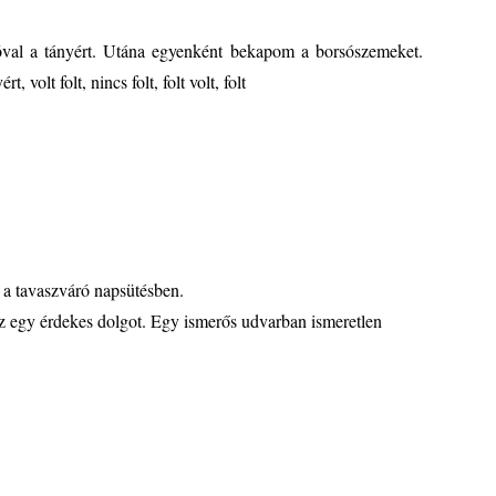
óval a tányért. Utána egyenként bekapom a borsószemeket.
, volt folt, nincs folt, folt volt, folt
 a tavaszváró napsütésben.
z egy érdekes dolgot. Egy ismerős udvarban ismeretlen