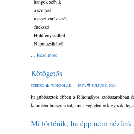
hangok szövik
a szőttest
messzi varázsszél
énekszó
Holdfényszálból
Napmuzsikából
…
Read more
Kötögetős
SZERZŐ:
TIDEZOLAK
ÍRTA
JÚLIUS 8, 2024
Itt gubbasztok ebben a félhomályos szobasarokban é
kilométer hosszú a sál, ami a végtelenbe kígyózik, le
Mi történik, ha épp nem nézünk