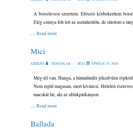
A borsólevest szeretem. Először körbekerítem bors
Elég csúnya folt lett az asztalterítőn, de rátolom a tányért
…
Read more
Mici
SZERZŐ:
TIDEZOLAK
ÍRTA
ÁPRILIS 20, 2026
Még tél van. Hanga, a hintatündér jókedvűen röpköd
Nem repül magasan, mert kíváncsi. Hirtelen észreves
macskát lát, aki az ablakpárkányon
…
Read more
Ballada