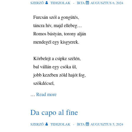
SZERZŐ:
TIDEZOLAK
ÍRTA
AUGUSZTUS 6, 2024
Furcsán szól a gongütés,
táncra hív, majd ellebeg…
Romos bástyán, torony alján
mendegél egy kisgyerek.
Körbelejt a csipke szélén,
bal vállán egy csóka ül,
jobb kezében zöld hajót fog,
szökdécsel,
…
Read more
Da capo al fine
SZERZŐ:
TIDEZOLAK
ÍRTA
AUGUSZTUS 5, 2024