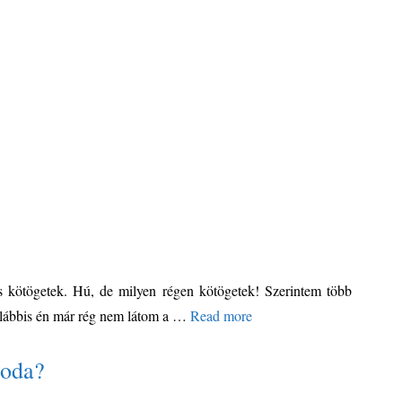
s kötögetek. Hú, de milyen régen kötögetek! Szerintem több
galábbis én már rég nem látom a …
Read more
 oda?