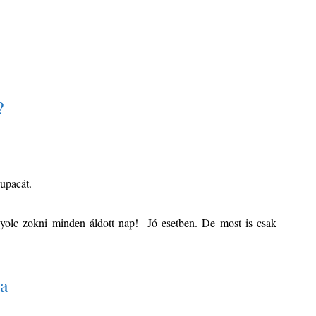
?
upacát.
yolc zokni minden áldott nap! Jó esetben. De most is csak
ta