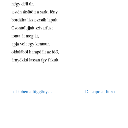
négy déli úr,
testén átsütött a sarki fény,
bordáira liszteszsák lapult.
Csonttűujjait szivarfüst
fonta át meg át,
apja volt egy kentaur,
oldalából harapdált az idő,
árnyékká lassan így fakult.
‹ Libben a függöny…
Da capo al fine ›