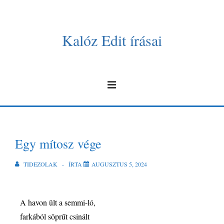
Kalóz Edit írásai
Egy mítosz vége
TIDEZOLAK
ÍRTA
AUGUSZTUS 5, 2024
A havon ült a semmi-ló,
farkából söprűt csinált