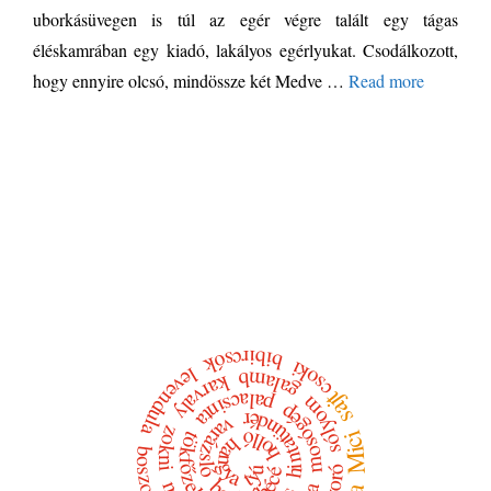
uborkásüvegen is túl az egér végre talált egy tágas
éléskamrában egy kiadó, lakályos egérlyukat. Csodálkozott,
hogy ennyire olcsó, mindössze két Medve …
Read more
bibircsók
csoki
levendula
galamb
karvaly
sajt
palacsinta
sólyom
mosógép
hintatündér
varázsló
zokni
holló
Mici
tökfőzelék
hangya
tyúk
ábécé