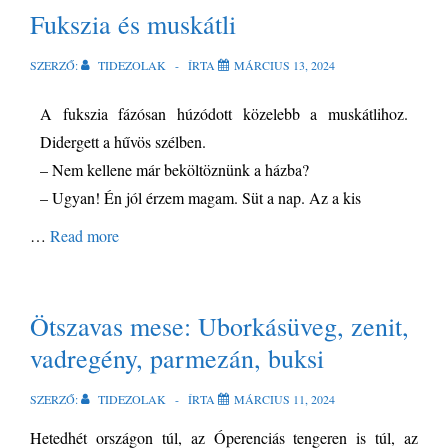
Fukszia és muskátli
SZERZŐ:
TIDEZOLAK
ÍRTA
MÁRCIUS 13, 2024
A fukszia fázósan húzódott közelebb a muskátlihoz.
Didergett a hűvös szélben.
– Nem kellene már beköltöznünk a házba?
– Ugyan! Én jól érzem magam. Süt a nap. Az a kis
…
Read more
Ötszavas mese: Uborkásüveg, zenit,
vadregény, parmezán, buksi
SZERZŐ:
TIDEZOLAK
ÍRTA
MÁRCIUS 11, 2024
Hetedhét országon túl, az Óperenciás tengeren is túl, az