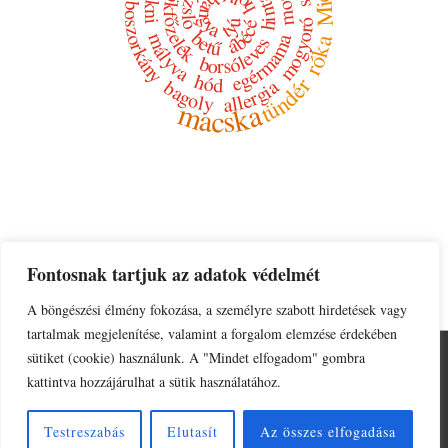
varázsló
zokni
holló
Mici
tökfőzelék
hangya
boszorkány
tyúk
mogyoró
ábécé
betű
mályva
egérmama
róka
borsóleves
hód
tündér
allergia
bagoly
macska
Fontosnak tartjuk az adatok védelmét
A böngészési élmény fokozása, a személyre szabott hirdetések vagy
tartalmak megjelenítése, valamint a forgalom elemzése érdekében
sütiket (cookie) használunk. A "Mindet elfogadom" gombra
Adatkezelési tájékoztató
Impresszum
kattintva hozzájárulhat a sütik használatához.
© 2026
Kalóz Edit írásai
| Powered by
Responsive Theme
Testreszabás
Elutasít
Az összes elfogadása