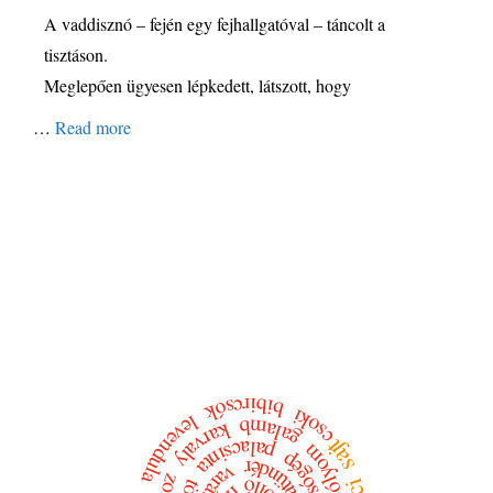
A vaddisznó – fején egy fejhallgatóval – táncolt a
tisztáson.
Meglepően ügyesen lépkedett, látszott, hogy
…
Read more
bibircsók
csoki
levendula
galamb
karvaly
sajt
palacsinta
sólyom
mosógép
hintatündér