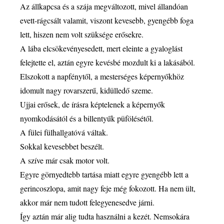
Az állkapcsa és a szája megváltozott, mivel állandóan
evett-rágcsált valamit, viszont kevesebb, gyengébb foga
lett, hiszen nem volt szüksége erősekre.
A lába elcsökevényesedett, mert eleinte a gyaloglást
felejtette el, aztán egyre kevésbé mozdult ki a lakásából.
Elszokott a napfénytől, a mesterséges képernyőkhöz
idomult nagy rovarszerű, kidülledő szeme.
Ujjai erősek, de írásra képtelenek a képernyők
nyomkodásától és a billentyűk püfölésétől.
A fülei fülhallgatóvá váltak.
Sokkal kevesebbet beszélt.
A szíve már csak motor volt.
Egyre görnyedtebb tartása miatt egyre gyengébb lett a
gerincoszlopa, amit nagy feje még fokozott. Ha nem ült,
akkor már nem tudott felegyenesedve járni.
Így aztán már alig tudta használni a kezét. Nemsokára