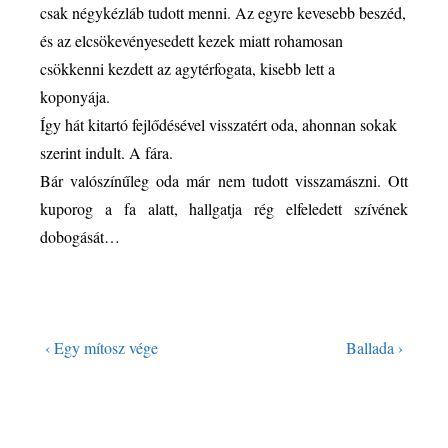
csak négykézláb tudott menni. Az egyre kevesebb beszéd,
és az elcsökevényesedett kezek miatt rohamosan
csökkenni kezdett az agytérfogata, kisebb lett a
koponyája.
Így hát kitartó fejlődésével visszatért oda, ahonnan sokak
szerint indult. A fára.
Bár valószínűleg oda már nem tudott visszamászni. Ott
kuporog a fa alatt, hallgatja rég elfeledett szívének
dobogását…
‹ Egy mítosz vége
Ballada ›