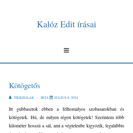
↓
Skip
to
Kalóz Edit írásai
Main
Content
Fő
MENÜ
navigáció
Kötögetős
TIDEZOLAK
ÍRTA
JÚLIUS 8, 2024
Itt gubbasztok ebben a félhomályos szobasarokban és
kötögetek. Hú, de milyen régen kötögetek! Szerintem több
kilométer hosszú a sál, ami a végtelenbe kígyózik, legalábbis