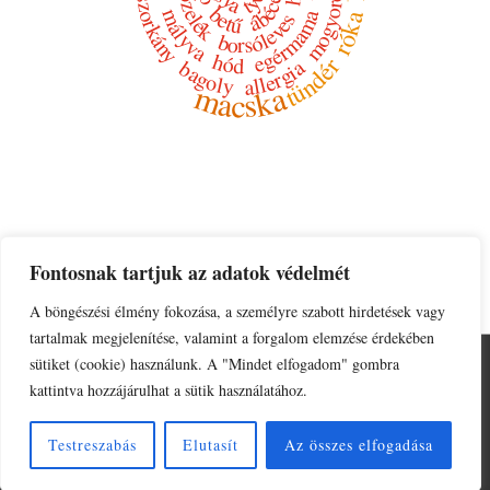
tökfőzelék
boszorkány
tyúk
mogyoró
ábécé
betű
mályva
egérmama
róka
borsóleves
hód
tündér
allergia
bagoly
macska
Fontosnak tartjuk az adatok védelmét
A böngészési élmény fokozása, a személyre szabott hirdetések vagy
tartalmak megjelenítése, valamint a forgalom elemzése érdekében
sütiket (cookie) használunk. A "Mindet elfogadom" gombra
Lábléc
Adatkezelési tájékoztató
Impresszum
kattintva hozzájárulhat a sütik használatához.
menü
© 2026
Kalóz Edit írásai
| Powered by
Responsive Theme
Testreszabás
Elutasít
Az összes elfogadása