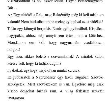
visszafordítom és bő, akkor leesik. Ugye? Perszehogynem.
Bár…
Az Egyenlítőtől a Rák- meg Baktérítőig még ki kell találnom
valamit! Nem burkolhatom be meleg gyapjúval azt a vidéket!
Talán egy könnyű horgolás. Natúr gyöngyfonálból. Kispálca,
nagypálca, ahhoz még annyit sem értek, mint a kötéshez.
Mondanom sem kell, hogy nagymamám csodálatosan
horgolt!
Egy laza, sikkes boleró a szavannáknak! A zsiráfok külön
kérése volt, hogy ki tudják dugni a
nyakukat, úgyhogy majd olyan mintát keresek.
Itt gubbasztok a Naprendszer egy távoli zugában. Szövök-
szövögetek. Mert szövőszékem is van. Egyelőre még csak
kisebb dolgokat bíznak rám. A világ felfeslett szövetét
javítgatom.