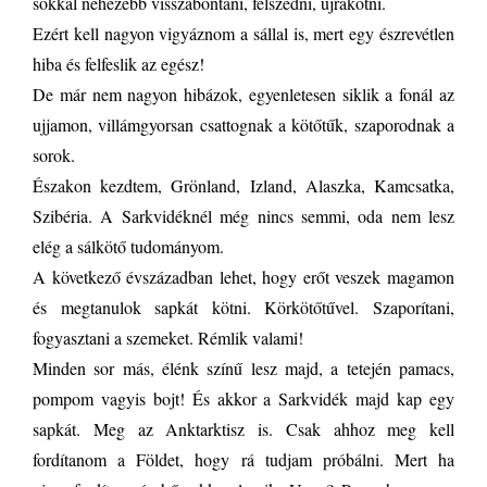
sokkal nehezebb visszabontani, felszedni, újrakötni.
Ezért kell nagyon vigyáznom a sállal is, mert egy észrevétlen
hiba és felfeslik az egész!
De már nem nagyon hibázok, egyenletesen siklik a fonál az
ujjamon, villámgyorsan csattognak a kötőtűk, szaporodnak a
sorok.
Északon kezdtem, Grönland, Izland, Alaszka, Kamcsatka,
Szibéria. A Sarkvidéknél még nincs semmi, oda nem lesz
elég a sálkötő tudományom.
A következő évszázadban lehet, hogy erőt veszek magamon
és megtanulok sapkát kötni. Körkötőtűvel. Szaporítani,
fogyasztani a szemeket. Rémlik valami!
Minden sor más, élénk színű lesz majd, a tetején pamacs,
pompom vagyis bojt! És akkor a Sarkvidék majd kap egy
sapkát. Meg az Anktarktisz is. Csak ahhoz meg kell
fordítanom a Földet, hogy rá tudjam próbálni. Mert ha