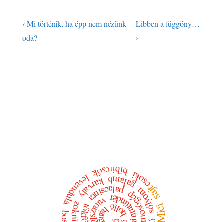
Bejegyzés
Previous
Next
‹ Mi történik, ha épp nem nézünk
Libben a függöny…
Post
Post
navigáció
oda?
›
is
is
bibircsók
csoki
levendula
galamb
karvaly
sajt
palacsinta
sólyom
mosógép
hintatündér
varázsló
zokni
holló
Mici
hangya