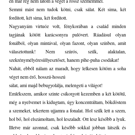
én már rég nem látom a végét a rossz szememmel.
Semmi mást nem tudok kötni, csak sálat. Két sima, két
fordított, két sima, két fordított.
Nagyanyám virtuóz volt, fénykorában a család minden
tagjának kötött karácsonyra pulóvert. Ráadásul olyan
fonálból, olyan mintával, olyan fazont, olyan színben, amit
választottunk! Nem szúrós, szűk, alaktalan,
szekrénymélyéresüllyesztőset, hanem pihe-puha csodákat!
Nahát, ebből nálam az maradt, hogy lelkesen kötöm a soha
véget nem érő, hosszú-hosszú
sálat, ami majd bebugyolálja, melengeti a világot!
Emlékszem, amikor szinte csikorgott kezemben a két kötőtű,
még a nyelvemet is kidugtam, úgy koncentráltam, bökdöstem
a szemeket, tekertem ujjamra a fonalat. Hol szűk lett a szem,
hol bő, hol elszámoltam, hol leszaladt. Ott lesz később a lyuk.
Illetve már azonnal, csak később sokkal jobban látszik és