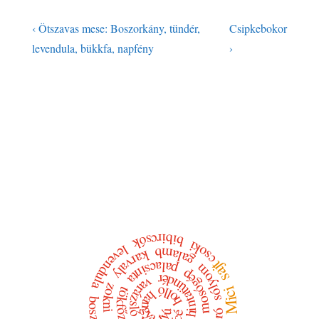
‹ Ötszavas mese: Boszorkány, tündér,
Csipkebokor
levendula, bükkfa, napfény
›
bibircsók
csoki
levendula
galamb
karvaly
sajt
palacsinta
sólyom
mosógép
hintatündér
varázsló
zokni
holló
Mici
tökfőzelék
hangya
tyúk