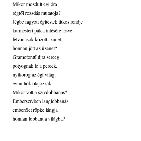
Mikor mozdult égi óra
régtől rozsdás mutatója?
Jégbe fagyott égitestek titkos rendje
karmesteri pálca intésére lesve
felvonások között szünet,
honnan jött az üzenet?
Gramofontű újra serceg
potyognak le a percek,
nyikorog az égi világ,
évmilliók olajozzák.
Mikor volt a szívdobbanás?
Emberszívben lánglobbanás
emberélet röpke lángja
honnan lobbant a világba?