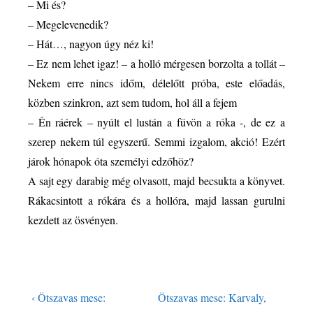
– Mi és?
– Megelevenedik?
– Hát…, nagyon úgy néz ki!
– Ez nem lehet igaz! – a holló mérgesen borzolta a tollát –
Nekem erre nincs időm, délelőtt próba, este előadás,
közben szinkron, azt sem tudom, hol áll a fejem
– Én ráérek – nyúlt el lustán a füvön a róka -, de ez a
szerep nekem túl egyszerű. Semmi izgalom, akció! Ezért
járok hónapok óta személyi edzőhöz?
A sajt egy darabig még olvasott, majd becsukta a könyvet.
Rákacsintott a rókára és a hollóra, majd lassan gurulni
kezdett az ösvényen.
‹ Ötszavas mese:
Ötszavas mese: Karvaly,