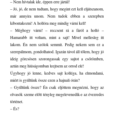
– Nem hívtalak ide, éppen erre jártál!
– Jó, jó, de nem tudtam, hogy megint ezt kell eljátszanom,
már annyira unom. Nem tudok ebben a szerepben
kibontakozni! A hollóra meg mindig várni kell!
– Méghogy várni! – reccsent rá a fáról a holló –
Hamarabb itt voltam, mint a sajt! Mivel mellesleg itt
lakom. Én nem szólok semmit. Pedig nekem sem ez a
szerepálmom, gondolhatod. Igazán távol áll tőlem, hogy jó
ideig görcsösen szorongassak egy sajtot a csőrömben,
aztán meg hiúságomban leejtsem az orrod elé!
Úgyhogy jó lenne, kedves sajt kolléga, ha elmondaná,
miért is gyűltünk össze ezen a hajnali órán?
– Gyűltünk össze? Én csak eljöttem megnézni, hogy az
olvasók szeme előtt tényleg megelevenedik-e az évezredes
történet.
– És?