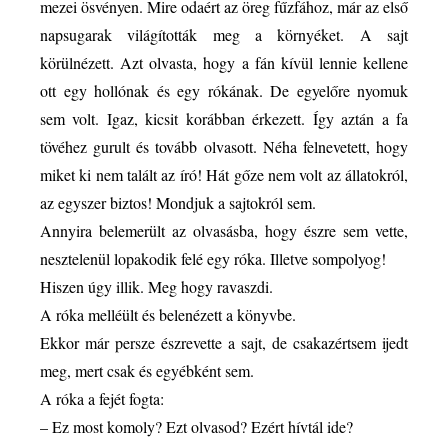
mezei ösvényen. Mire odaért az öreg fűzfához, már az első
napsugarak világították meg a környéket.
A sajt
körülnézett. Azt olvasta, hogy a fán kívül lennie kellene
ott egy hollónak és egy rókának. De egyelőre nyomuk
sem volt. Igaz, kicsit korábban érkezett. Így aztán a fa
tövéhez gurult és tovább olvasott. Néha felnevetett, hogy
miket ki nem talált az író! Hát gőze nem volt az állatokról,
az egyszer biztos! Mondjuk a sajtokról sem.
Annyira belemerült az olvasásba, hogy észre sem vette,
nesztelenül lopakodik felé egy róka. Illetve sompolyog!
Hiszen úgy illik. Meg hogy ravaszdi.
A róka melléült és belenézett a könyvbe.
Ekkor már persze észrevette a sajt, de csakazértsem ijedt
meg, mert csak és egyébként sem.
A róka a fejét fogta:
– Ez most komoly? Ezt olvasod? Ezért hívtál ide?