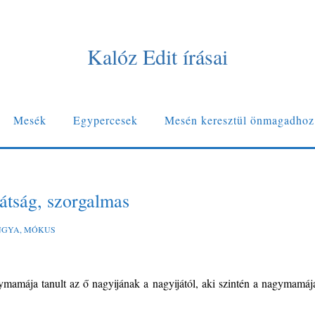
Kalóz Edit írásai
Mesék
Egypercesek
Mesén keresztül önmagadhoz
átság, szorgalmas
NGYA
,
MÓKUS
mamája tanult az ő nagyijának a nagyijától, aki szintén a nagymamáj