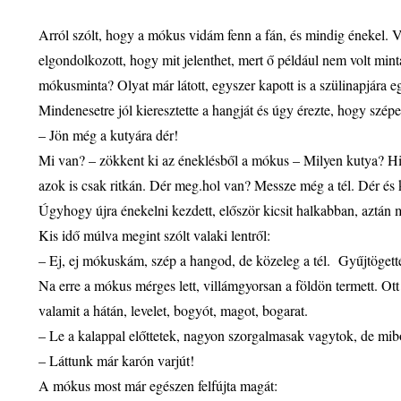
Arról szólt, hogy a mókus vidám fenn a fán, és mindig énekel. 
elgondolkozott, hogy mit jelenthet, mert ő például nem volt mint
mókusminta? Olyat már látott, egyszer kapott is a szülinapjára e
Mindenesetre jól kieresztette a hangját és úgy érezte, hogy szépen
– Jön még a kutyára dér!
Mi van? – zökkent ki az éneklésből a mókus – Milyen kutya? Hisz
azok is csak ritkán. Dér meg.hol van? Messze még a tél. Dér és 
Úgyhogy újra énekelni kezdett, először kicsit halkabban, aztán 
Kis idő múlva megint szólt valaki lentről:
– Ej, ej mókuskám, szép a hangod, de közeleg a tél. Gyűjtögett
Na erre a mókus mérges lett, villámgyorsan a földön termett. Ot
valamit a hátán, levelet, bogyót, magot, bogarat.
– Le a kalappal előttetek, nagyon szorgalmasak vagytok, de mib
– Láttunk már karón varjút!
A mókus most már egészen felfújta magát: