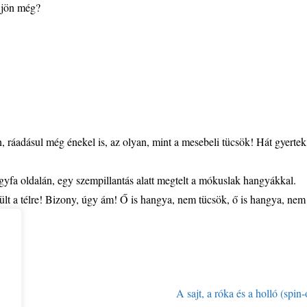
i jön még?
, ráadásul még énekel is, az olyan, mint a mesebeli tücsök! Hát gyertek
yfa oldalán, egy szempillantás alatt megtelt a mókuslak hangyákkal.
ült a télre! Bizony, úgy ám! Ő is hangya, nem tücsök, ő is hangya, nem
e
A sajt, a róka és a holló (spin-o