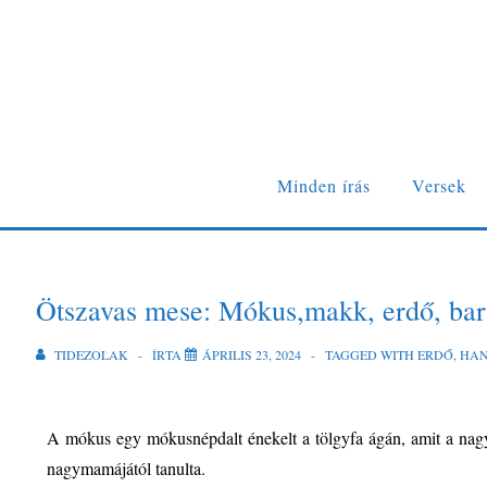
Minden írás
Versek
Ötszavas mese: Mókus,makk, erdő, bar
TIDEZOLAK
ÍRTA
ÁPRILIS 23, 2024
TAGGED WITH
ERDŐ
,
HA
A mókus egy mókusnépdalt énekelt a tölgyfa ágán, amit a nagy
nagymamájától tanulta.