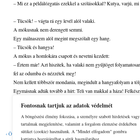
– Mi ez a példálózgatás ezekkel a szólásokkal? Kutya, varjú, m
– Tücsök! – vágta rá egy levél alól valaki.
A mókusnak nem derengett semmi.
Egy málnaszem alól megint megszólalt egy hang.
– Tücsök és hangya!
A mókus a homlokára csapott és nevetni kezdett:
– Értem már! Azt hiszitek, ha valaki nem gyűjtöget folyamatosan
fel az odumba és nézzétek meg!
Nem kellett többször mondania, megindult a hangyafolyam a tölg
Egymásnak adták tovább a hírt: Teli van makkal a háza! Felkész
tücsök, ő is hangya, nem tücsök!
Fontosnak tartjuk az adatok védelmét
Így született barátság a hangyák és a mókus között.
A böngészési élmény fokozása, a személyre szabott hirdetések vagy
tartalmak megjelenítése, valamint a forgalom elemzése érdekében
sütiket (cookie) használunk. A "Mindet elfogadom" gombra
‹ Ötszavas mese: Boszorka, vaddisznó, barlang, villámlás, méhecsk
kattintva hozzájárulhat a sütik használatához.