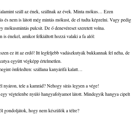
Valamint száll az ének, szállnak az évek. Minta mókus… Ezen
ás és nem is látott még mintás mókust, de el tudta képzelni. Vagy pedig
gy mókusmintás pulcsit. De ő denevéreset szeretett volna.
 is énekel, amikor felkiáltott hozzá valaki a fa alól:
en ez itt az erdő! Itt legfeljebb vadászkutyák bukkannak fel néha, de
kutya együtt végképp értelmetlen.
megint önfeledten: szállana kanyárifá kalatt…
él nyáron, tele a kamrád? Nehogy sírás legyen a vége!
t egy végtelenbe nyúló hangyafolyamot látott. Mindegyik hangya cipelt
ől gondoljátok, hogy nem készülök a télre?